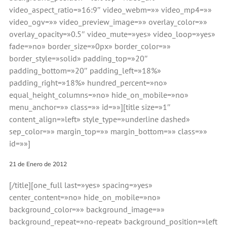
video_aspect_ratio=»16:9″ video_webm=»» video_mp4=»»
video_ogv=»» video_preview_image=»» overlay_color=»»
overlay_opacity=»0.5″ video_mute=»yes» video_loop=»yes»
fade=»no» border_size=»0px» border_color=»»
border_style=»solid» padding_top=»20″
padding_bottom=»20″ padding_left=»18%»
padding_right=»18%» hundred_percent=»no»
equal_height_columns=»no» hide_on_mobile=»no»
menu_anchor=»» class=»» id=»»][title size=»1″
content_align=»left» style_type=»underline dashed»
sep_color=»» margin_top=»» margin_bottom=»» class=»»
id=»»]
21 de Enero de 2012
[/title][one_full last=»yes» spacing=»yes»
center_content=»no» hide_on_mobile=»no»
background_color=»» background_image=»»
background_repeat=»no-repeat» background_position=»left