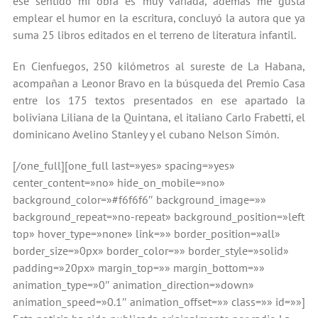
ese sentido mi obra es muy variada, además me gusta
emplear el humor en la escritura, concluyó la autora que ya
suma 25 libros editados en el terreno de literatura infantil.
En Cienfuegos, 250 kilómetros al sureste de La Habana,
acompañan a Leonor Bravo en la búsqueda del Premio Casa
entre los 175 textos presentados en ese apartado la
boliviana Liliana de la Quintana, el italiano Carlo Frabetti, el
dominicano Avelino Stanley y el cubano Nelson Simón.
[/one_full][one_full last=»yes» spacing=»yes»
center_content=»no» hide_on_mobile=»no»
background_color=»#f6f6f6″ background_image=»»
background_repeat=»no-repeat» background_position=»left
top» hover_type=»none» link=»» border_position=»all»
border_size=»0px» border_color=»» border_style=»solid»
padding=»20px» margin_top=»» margin_bottom=»»
animation_type=»0″ animation_direction=»down»
animation_speed=»0.1″ animation_offset=»» class=»» id=»»]