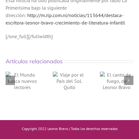
Esta noticia ha sido publicada originalmente por radio La
Primerisima bajo la siguiente
dirección:
http://m.rlp.com.ni/noticias/113644/destaca-
escritora-leonor-bravo-crecimiento-de-literatura-infantil
[/one_full][/fullwidth]
Artículos relacionados
El canto
Viaje
de
por el
fuego,
País del
de
Sol.
Leonor
Quito
Bravo
Copyright 2022 Leonor Bravo | Todos los derechos reservados