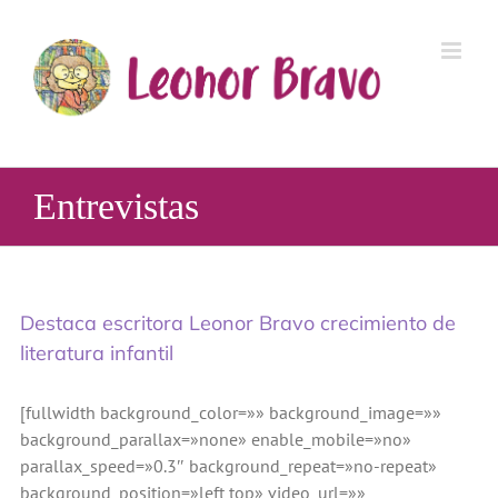
Saltar
al
contenido
Entrevistas
Destaca escritora Leonor Bravo crecimiento de
literatura infantil
[fullwidth background_color=»» background_image=»»
background_parallax=»none» enable_mobile=»no»
parallax_speed=»0.3″ background_repeat=»no-repeat»
background_position=»left top» video_url=»»