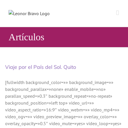
Saltar
al
contenido
Artículos
Viaje por el País del Sol. Quito
[fullwidth background_color=»» background_image=»»
background_parallax=»none» enable_mobile=»no»
parallax_speed=»0.3″ background_repeat=»no-repeat»
background_position=»left top» video_url=»»
video_aspect_ratio=»16:9″ video_webm=»» video_mp4=»»
video_ogv=»» video_preview_image=»» overlay_color=»»
overlay_opacity=»0.5″ video_mute=»yes» video_loop=»yes»