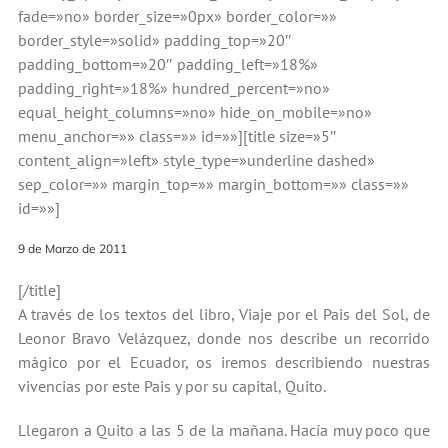
fade=»no» border_size=»0px» border_color=»»
border_style=»solid» padding_top=»20″
padding_bottom=»20″ padding_left=»18%»
padding_right=»18%» hundred_percent=»no»
equal_height_columns=»no» hide_on_mobile=»no»
menu_anchor=»» class=»» id=»»][title size=»5″
content_align=»left» style_type=»underline dashed»
sep_color=»» margin_top=»» margin_bottom=»» class=»»
id=»»]
9 de Marzo de 2011
[/title]
A través de los textos del libro, Viaje por el Pais del Sol, de
Leonor Bravo Velázquez, donde nos describe un recorrido
mágico por el Ecuador, os iremos describiendo nuestras
vivencias por este Pais y por su capital, Quito.
Llegaron a Quito a las 5 de la mañana. Hacía muy poco que