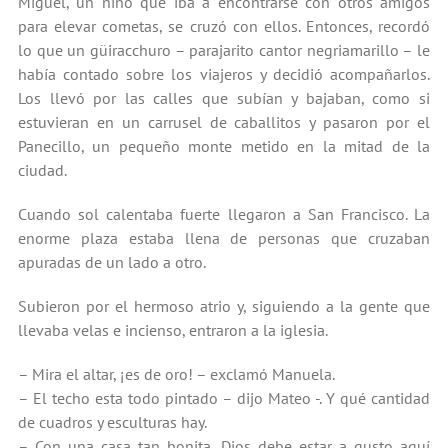
Miguel, un niño que iba a encontrarse con otros amigos
para elevar cometas, se cruzó con ellos. Entonces, recordó
lo que un güiracchuro – parajarito cantor negriamarillo – le
había contado sobre los viajeros y decidió acompañarlos.
Los llevó por las calles que subían y bajaban, como si
estuvieran en un carrusel de caballitos y pasaron por el
Panecillo, un pequeño monte metido en la mitad de la
ciudad.
Cuando sol calentaba fuerte llegaron a San Francisco. La
enorme plaza estaba llena de personas que cruzaban
apuradas de un lado a otro.
Subieron por el hermoso atrio y, siguiendo a la gente que
llevaba velas e incienso, entraron a la iglesia.
– Mira el altar, ¡es de oro! – exclamó Manuela.
– El techo esta todo pintado – dijo Mateo -. Y qué cantidad
de cuadros y esculturas hay.
– Con una casa tan bonita, Dios debe estar a gusto aquí