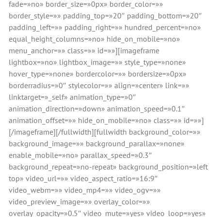
fade=»no» border_size=»0px» border_color=»»
border_style=»» padding_top=»20″ padding_bottom=»20″
padding_left=»» padding_right=»» hundred_percent=»no»
equal_height_columns=»no» hide_on_mobile=»no»
menu_anchor=»» class=»» id=»»][imageframe
lightbox=»no» lightbox_image=»» style_type=»none»
hover_type=»none» bordercolor=»» bordersize=»0px»
borderradius=»0″ stylecolor=»» align=»center» link=»»
linktarget=»_self» animation_type=»0″
animation_direction=»down» animation_speed=»0.1″
animation_offset=»» hide_on_mobile=»no» class=»» id=»»]
[/imageframe][/fullwidth][fullwidth background_color=»»
background_image=»» background_parallax=»none»
enable_mobile=»no» parallax_speed=»0.3″
background_repeat=»no-repeat» background_position=»left
top» video_url=»» video_aspect_ratio=»16:9″
video_webm=»» video_mp4=»» video_ogv=»»
video_preview_image=»» overlay_color=»»
overlay_opacity=»0.5″ video_mute=»yes» video_loop=»yes»