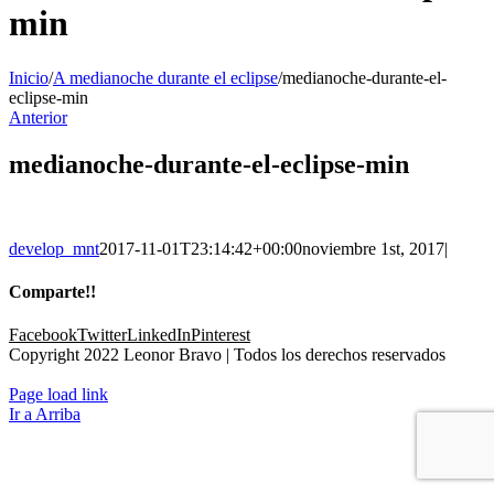
min
Inicio
/
A medianoche durante el eclipse
/
medianoche-durante-el-
eclipse-min
Anterior
medianoche-durante-el-eclipse-min
develop_mnt
2017-11-01T23:14:42+00:00
noviembre 1st, 2017
|
Comparte!!
Facebook
Twitter
LinkedIn
Pinterest
Copyright 2022 Leonor Bravo | Todos los derechos reservados
Facebook
Instagram
Page load link
Ir a Arriba