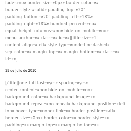
fade=»no» border_size=»0px» border_color=»»
border_style=»solid» padding_top=»20″
padding_bottom=»20″ padding_left=»18%»
padding_right=»18%» hundred_percent=»no»
equal_height_columns=»no» hide_on_mobile=»no»
menu_anchor=»» class=»» id=»»][title size=»1″
content_align=»left» style_type=»underline dashed»
sep_color=»» margin_top=»» margin_bottom=»» class=»»
id=»»]
29 de Julio de 2010
[/title][one_full last=»yes» spacing=»yes»
center_content=»no» hide_on_mobile=»no»
background_color=»» background_image=»»
background_repeat=»no-repeat» background_position=»left
top» hover_type=»none» link=»» border_position=»all»
border_size=»0px» border_color=»» border_style=»»
padding=»» margin_top=»» margin_bottom=»»