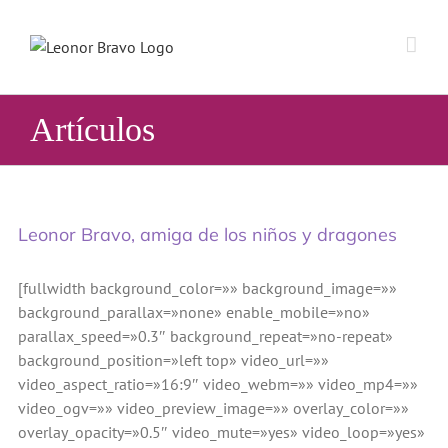
Saltar
al
contenido
Artículos
Leonor Bravo, amiga de los niños y dragones
[fullwidth background_color=»» background_image=»»
background_parallax=»none» enable_mobile=»no»
parallax_speed=»0.3″ background_repeat=»no-repeat»
background_position=»left top» video_url=»»
video_aspect_ratio=»16:9″ video_webm=»» video_mp4=»»
video_ogv=»» video_preview_image=»» overlay_color=»»
overlay_opacity=»0.5″ video_mute=»yes» video_loop=»yes»