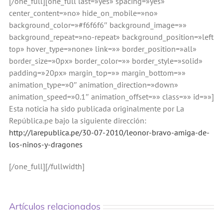
[/one_full][one_full last=»yes» spacing=»yes»
center_content=»no» hide_on_mobile=»no»
background_color=»#f6f6f6″ background_image=»»
background_repeat=»no-repeat» background_position=»left
top» hover_type=»none» link=»» border_position=»all»
border_size=»0px» border_color=»» border_style=»solid»
padding=»20px» margin_top=»» margin_bottom=»»
animation_type=»0″ animation_direction=»down»
animation_speed=»0.1″ animation_offset=»» class=»» id=»»]
Esta noticia ha sido publicada originalmente por La
República.pe bajo la siguiente dirección:
http://larepublica.pe/30-07-2010/leonor-bravo-amiga-de-
los-ninos-y-dragones
[/one_full][/fullwidth]
Artículos relacionados